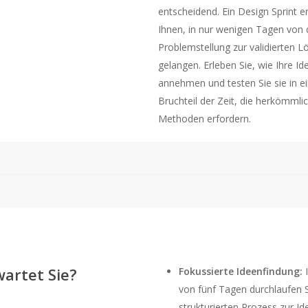
entscheidend. Ein Design Sprint e
Ihnen, in nur wenigen Tagen von 
Problemstellung zur validierten L
gelangen. Erleben Sie, wie Ihre Id
annehmen und testen Sie sie in 
Bruchteil der Zeit, die herkömmli
Methoden erfordern.
artet Sie?
Fokussierte Ideenfindung:
I
von fünf Tagen durchlaufen S
strukturierten Prozess zur Ide