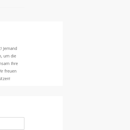
kt! Jemand
n, um die
nsam Ihre
ir freuen
ützen!