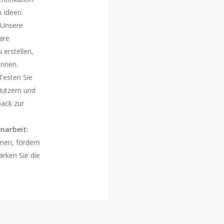
n Ideen.
Unsere
are
 erstellen,
önnen.
Testen Sie
Nutzern und
back zur
narbeit:
men, fördern
ärken Sie die