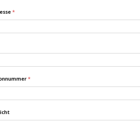
resse
*
efonnummer
*
icht