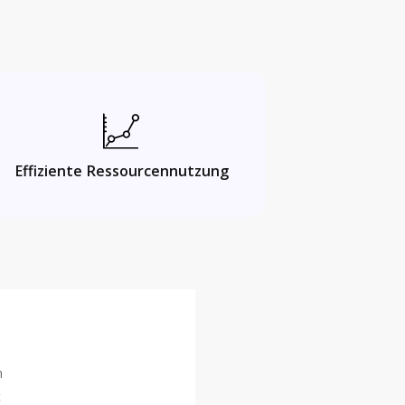
Effiziente Ressourcennutzung
n
t