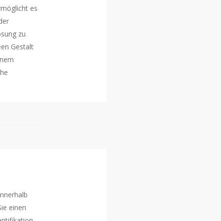
rmöglicht es
der
ösung zu
een Gestalt
einem
che
nnerhalb
ie einen
ntifikation