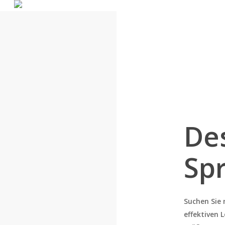
Skip
to
main
content
De
Spr
Suchen Sie 
effektiven 