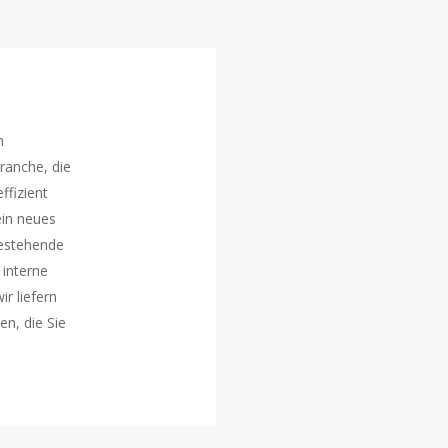
n
ranche, die
ffizient
ein neues
bestehende
 interne
r liefern
n, die Sie