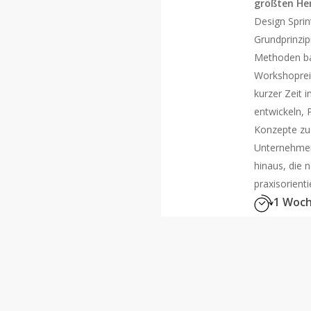
größten He
Design Sprin
Grundprinzip
Methoden bas
Workshopreihe
kurzer Zeit 
entwickeln, 
Konzepte zu 
Unternehmen
hinaus, die 
praxisorient
1 Woc