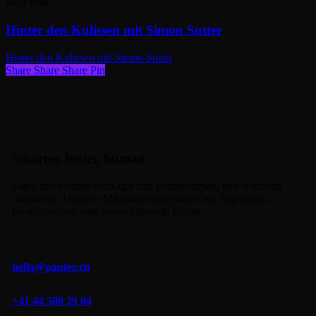
Next Post
Hinter den Kulissen mit Simon Sutter
Hinter den Kulissen mit Simon Sutter
Share
Share
Share
Share
Pin
Smarter, better, human.
Dank uns können Start-ups und Unternehmen, ihre Visionen
realisieren. Unseren Mitarbeitenden bieten wir Inspiration,
Freiräume und eine wertschätzende Kultur.
hello@panter.ch
+41 44 500 29 04