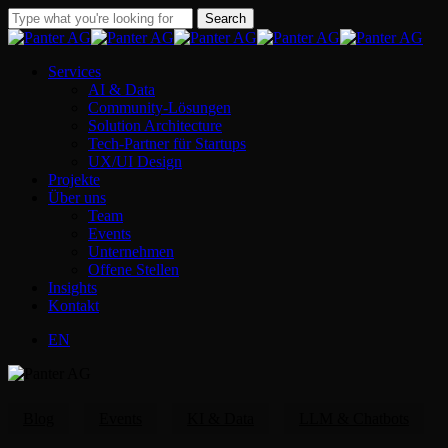
Skip
Search
to
Close
main
Search
content
Menu
Services
AI & Data
Community-Lösungen
Solution Architecture
Tech-Partner für Startups
UX/UI Design
Projekte
Über uns
Team
Events
Unternehmen
Offene Stellen
Insights
Kontakt
EN
Blog
Events
KI & Data
LLM & Chatbots