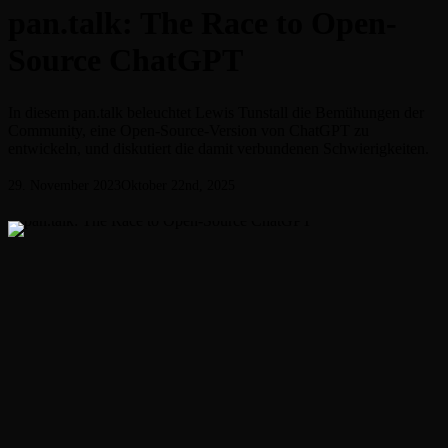
pan.talk: The Race to Open-
Source ChatGPT
In diesem pan.talk beleuchtet Lewis Tunstall die Bemühungen der
Community, eine Open-Source-Version von ChatGPT zu
entwickeln, und diskutiert die damit verbundenen Schwierigkeiten.
29. November 2023
Oktober 22nd, 2025