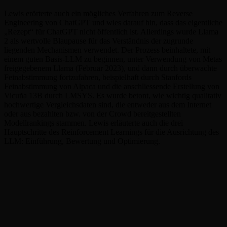
Lewis erörterte auch ein mögliches Verfahren zum Reverse
Engineering von ChatGPT und wies darauf hin, dass das eigentliche
„Rezept“ für ChatGPT nicht öffentlich ist. Allerdings wurde Llama
2 als wertvolle Blaupause für das Verständnis der zugrunde
liegenden Mechanismen verwendet. Der Prozess beinhaltete, mit
einem guten Basis-LLM zu beginnen, unter Verwendung von Metas
freigegebenem Llama (Februar 2023), und dann durch überwachte
Feinabstimmung fortzufahren, beispielhaft durch Stanfords
Feinabstimmung von Alpaca und die anschliessende Erstellung von
Vicuña 13B durch LMSYS. Es wurde betont, wie wichtig qualitativ
hochwertige Vergleichsdaten sind, die entweder aus dem Internet
oder aus bezahlten bzw. von der Crowd bereitgestellten
Modellrankings stammen. Lewis erläuterte auch die drei
Hauptschritte des Reinforcement Learnings für die Ausrichtung des
LLM: Einführung, Bewertung und Optimierung.