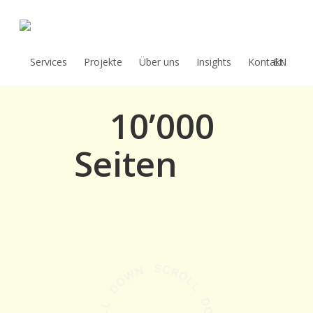
Skip
to
KI-Prototyp
main
Services
Projekte
Über uns
Insights
Kontakt
EN
content
10’000
Seiten